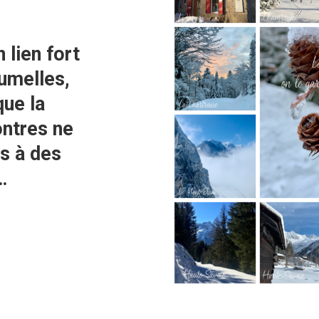
 lien fort
jumelles,
que la
ontres ne
s à des
…