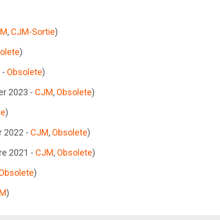
JM
,
CJM-Sortie
)
olete
)
 -
Obsolete
)
er 2023 -
CJM
,
Obsolete
)
te
)
r 2022 -
CJM
,
Obsolete
)
e 2021 -
CJM
,
Obsolete
)
Obsolete
)
JM
)