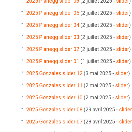
2025 Planegg slider 06
(2 juillet 2025 -
slider
)
2025 Planegg slider 05
(2 juillet 2025 -
slider
)
2025 Planegg slider 04
(2 juillet 2025 -
slider
)
2025 Planegg slider 03
(2 juillet 2025 -
slider
)
2025 Planegg slider 02
(2 juillet 2025 -
slider
)
2025 Planegg slider 01
(1 juillet 2025 -
slider
)
2025 Gonzales slider 12
(3 mai 2025 -
slider
)
2025 Gonzales slider 11
(2 mai 2025 -
slider
)
2025 Gonzales slider 10
(2 mai 2025 -
slider
)
2025 Gonzales slider 08
(29 avril 2025 -
slide
2025 Gonzales slider 07
(28 avril 2025 -
slide