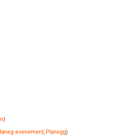
er
)
laneg-evenement
,
Planegg
)